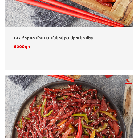
197.Հորթի միս սև սնկով բամբուկի մեջ
6200դր