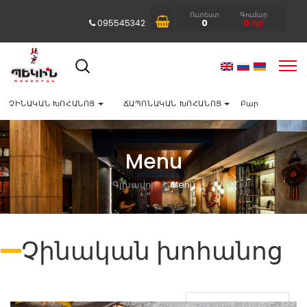
Ուտեստ
Գումար
0
0
դր
095545342
ՉԻՆԱԿԱՆ ԽՈՀԱՆՈՑ
ՃԱՊՈՆԱԿԱՆ ԽՈՀԱՆՈՑ
Բար
Menu
Գլխավոր
Menu
Չինական խոհանոց