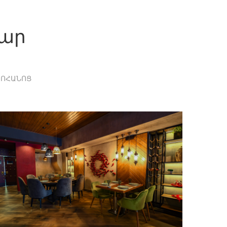
կար
ԽՈՀԱՆՈՑ