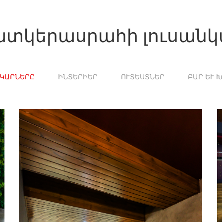
տկերասրահի լուսան
ՆԿԱՐՆԵՐԸ
ԻՆՏԵՐԻԵՐ
ՈՒՏԵՍՏՆԵՐ
ԲԱՐ ԵՒ 