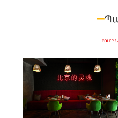
Պա
ԲՈԼՈՐ 