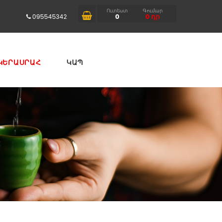
Ուտեստ
Գումար
0
0
դր
095545342
ԿԵՐԱՍՐԱՀ
ԿԱՊ