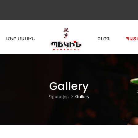
ՄԵՐ ՄԱՍԻՆ
ԲԼՈԳ
ՊԱՏ
Gallery
Գլխավոր
Gallery