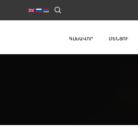
ԳԼԽԱՎՈՐ
ՄԵՆՅՈՒ