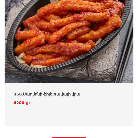
356.Սաղմոնի ֆիլե թավայի վրա
8200դր