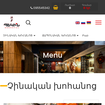
Ուտեստ
Գումար
0
0
դր
095545342
ՉԻՆԱԿԱՆ ԽՈՀԱՆՈՑ
ՃԱՊՈՆԱԿԱՆ ԽՈՀԱՆՈՑ
Բար
Menu
Գլխավոր
Menu
Չինական խոհանոց