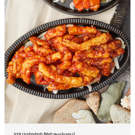
329.Ստերլեդի ֆիլե թավայում