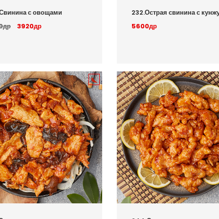
Свинина с овощами
232.Острая свинина с кунж
0др
3920др
5600др