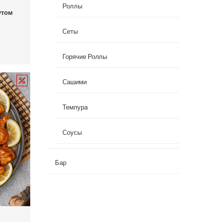
Роллы
утом
Сеты
Горячие Роллы
Сашими
Темпура
Соусы
Бар