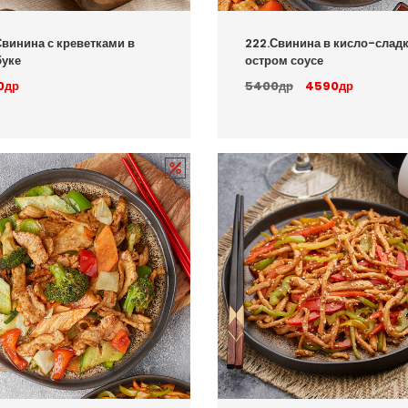
Свинина с креветками в
222.Свинина в кисло-слад
уке
остром соусе
0др
5400др
4590др