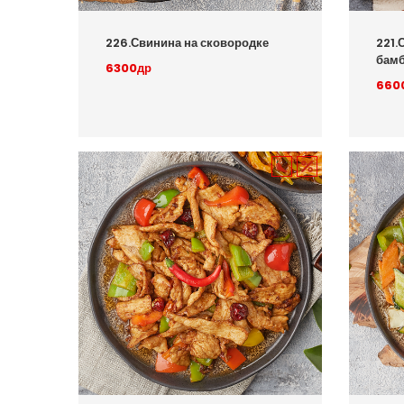
226.Свинина на сковородке
221.
бамб
6300др
660