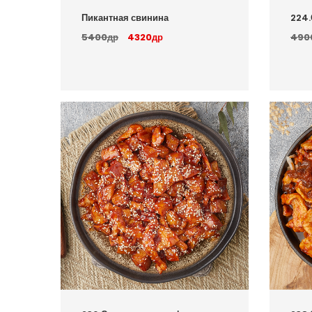
Пикантная свинина
224.
5400др
4320др
490