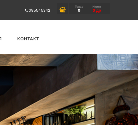
Товар
Итого
0
0
др
095545342
Я
КОНТАКТ