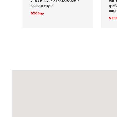
236.Свинина с картофелем в
238.
соевом соусе
гриб
остр
5200др
580