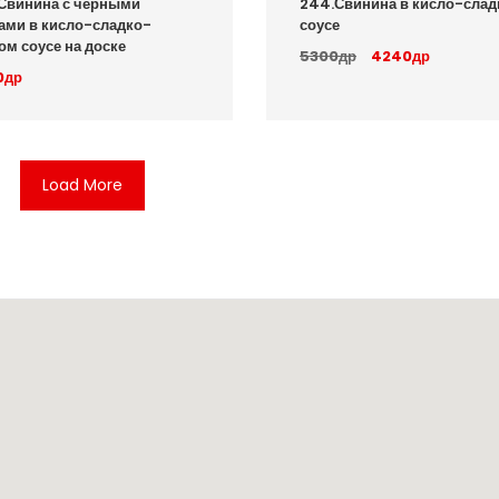
Свинина с черными
244.Свинина в кисло-сла
ами в кисло-сладко-
соусе
ом соусе на доске
5300др
4240др
0др
Load More