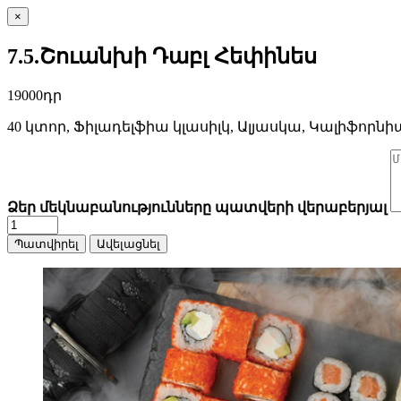
×
7.5.Շուանխի Դաբլ Հեփինես
19000դր
40 կտոր, Ֆիլադելֆիա կլասիլկ, Ալյասկա, Կալիֆորն
Ձեր մեկնաբանությունները պատվերի վերաբերյալ
Պատվիրել
Ավելացնել